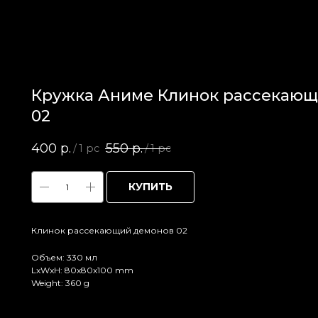
Кружка Аниме Клинок рассекающ
02
400
р.
550
р.
/
1 pc
/
1 pc
КУПИТЬ
Клинок рассекающий демонов 02
Объем: 330 мл
LxWxH: 80x80x100 mm
Weight: 360 g