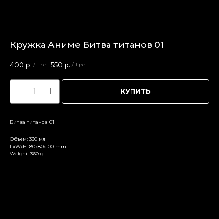
Кружка Аниме Битва титанов 01
400
р.
550
р.
/
1 pc
/
1 pc
КУПИТЬ
Битва титанов 01
Объем: 330 мл
LxWxH: 80x80x100 mm
Weight: 360 g