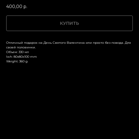
400,00
р.
КУПИТЬ
Отличный подарок на День Святого Валентина или просто без повода. Для
своей половинки.
Объем: 330 мл
lwh: 80x80x100 mm
Weight: 360 g