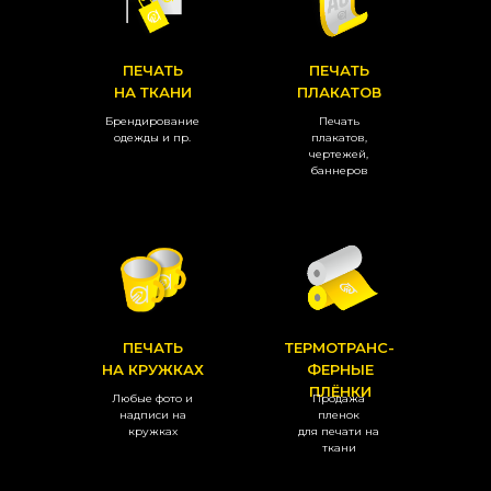
ПЕЧАТЬ
ПЕЧАТЬ
НА ТКАНИ
ПЛАКАТОВ
Брендирование
Печать
одежды и пр.
плакатов,
чертежей,
баннеров
ПЕЧАТЬ
ТЕРМОТРАНС-
НА КРУЖКАХ
ФЕРНЫЕ
ПЛЁНКИ
Любые фото и
Продажа
надписи на
пленок
кружках
для печати на
ткани