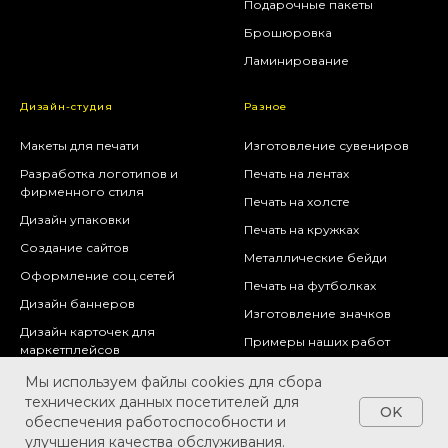
Подарочные пакеты
Брошюровка
Ламинирование
Дизайн-студия
Разное
Макеты для печати
Изготовление сувениров
Разработка логотипов и
Печать на лентах
фирменного стиля
Печать на холсте
Дизайн упаковки
Печать на кружках
Создание сайтов
Металлические бейди
Оформление соц.сетей
Печать на футболках
Дизайн баннеров
Изготовление значков
Дизайн карточек для
Примеры наших работ
маркетплейсов
Доставка заказов
Мы используем файлы cookies для сбора
Написать нам
Контакты
технических данных посетителей для
OK
обеспечения работоспособности и
улучшения качества обслуживания.