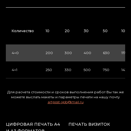
Количество
10
20
30
50
100
4+0
200
300
400
630
1170
4+1
250
330
500
750
1430
Для расчета стоимости и сроков выполнения работ Вы так же
можете выслать макеты и параметры печати на нашу почту
artpost-spb@mail.ru
ЦИФРОВАЯ ПЕЧАТЬ А4
ПЕЧАТЬ ВИЗИТОК