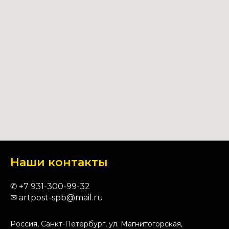
Наши контакты
✆
+7 9
31-300-99-32
✉
artpost-spb@mail.ru
Россия, Санкт-Петербург, ул. Магнитогорская,